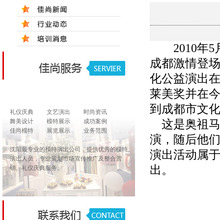
2010
年
5
成都激情登
化公益演出
莱美奖并在
到成都市文
礼仪庆典
文艺演出
时尚资讯
舞美设计
模特展示
成功案例
这是奥祖
佳尚模特
展览展示
业务范围
演，随后他
沈阳最专业的模特演出公司，提供优秀的模特
演出活动属
演出人员，专业策划市场宣传推广及整合营
出。
销、礼仪庆典服务。