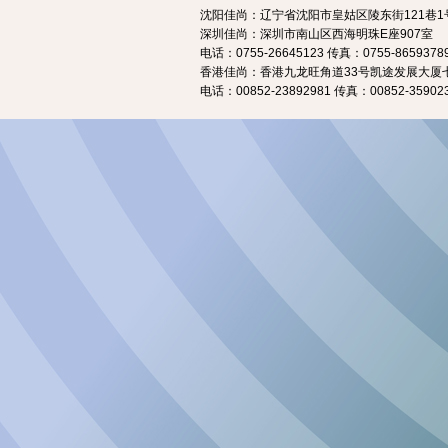
沈阳佳尚：辽宁省沈阳市皇姑区陵东街121巷1号
深圳佳尚：深圳市南山区西海明珠E座907室
电话：0755-26645123 传真：0755-8659378
香港佳尚：香港九龙旺角道33号凯途发展大厦七
电话：00852-23892981 传真：00852-35902