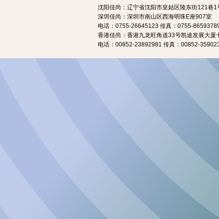
沈阳佳尚：辽宁省沈阳市皇姑区陵东街121巷1号
深圳佳尚：深圳市南山区西海明珠E座907室
电话：0755-26645123 传真：0755-8659378
香港佳尚：香港九龙旺角道33号凯途发展大厦七
电话：00852-23892981 传真：00852-35902