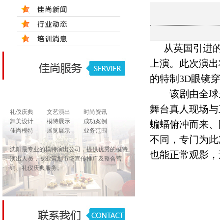
从英国引进
上演。此次演出
的特制
3D
眼镜
该剧由全球最
舞台真人现场与
礼仪庆典
文艺演出
时尚资讯
舞美设计
模特展示
成功案例
蝙蝠俯冲而来、
佳尚模特
展览展示
业务范围
不同，专门为此
沈阳最专业的模特演出公司，提供优秀的模特
也能正常观影，
演出人员，专业策划市场宣传推广及整合营
销、礼仪庆典服务。